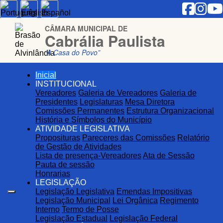
CÂMARA MUNICIPAL DE
Cabrália Paulista
“A Casa do Povo”
Inicial
INSTITUCIONAL
Vereadores
Galeria de Vereadores
Galeria de
Presidentes
Legislaturas
Mesa Diretora
Comissões Permanentes
Estrutura Organizacional
História e Símbolos do Município
ATIVIDADE LEGISLATIVA
Proposituras
Pareceres das Comissões
Relatório
de Gestão de Atividades
Lista de presença-Vereadores
Ata de Sessão
Pauta de sessão
Honrarias
LEGISLAÇÃO
Legislação Legislativa
Emendas Impositivas
Legislação Municipal
Lei Orgânica
Regimento
Interno
Termo de Posse
Legislação Estadual
Legislação Federal