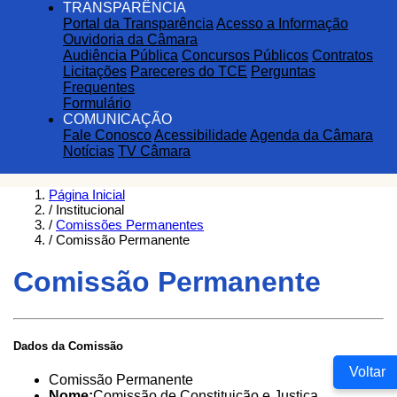
TRANSPARÊNCIA
Portal da Transparência
Acesso a Informação
Ouvidoria da Câmara
Audiência Pública
Concursos Públicos
Contratos
Licitações
Pareceres do TCE
Perguntas
Frequentes
Formulário
COMUNICAÇÃO
Fale Conosco
Acessibilidade
Agenda da Câmara
Notícias
TV Câmara
Página Inicial
Institucional
Comissões Permanentes
Comissão Permanente
Comissão Permanente
Dados da Comissão
Voltar
Comissão Permanente
Nome:
Comissão de Constituição e Justiça