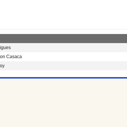
igues
non Casaca
oy