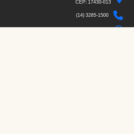
CEP: 17430-013
(14) 3285-1500
(14) 92000-2733
secretaria@cmcabraliapta.sp.gov.br
Localizar no mapa
WebMail
 real.