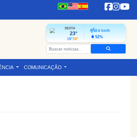
SEXTA
8.6
km/h
23°
52%
18°
26°
ÊNCIA
COMUNICAÇÃO