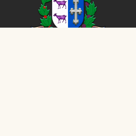
CÂMARA MUNICIPAL DE
Cabrália Paulista
26
- Todos os direitos reservados - Dados atualizados em tempo