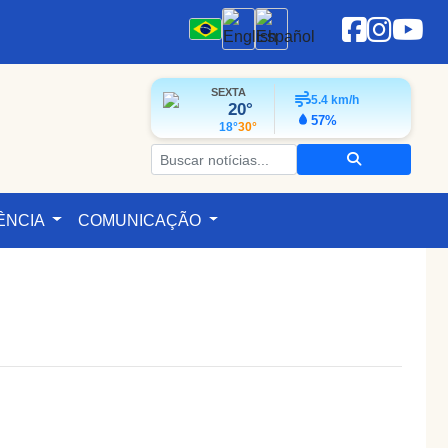
SEXTA
5.4
km/h
20°
57%
18°
30°
ÊNCIA
COMUNICAÇÃO