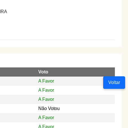
IRA
Voto
A Favor
Voltar
A Favor
A Favor
Não Votou
A Favor
A Favor