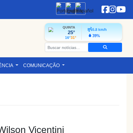
QUINTA
5.8
km/h
25°
39%
16°
31°
ÊNCIA
COMUNICAÇÃO
ilson Vicentini