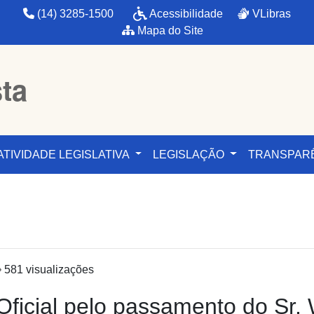
(14) 3285-1500
Acessibilidade
VLibras
Mapa do Site
sta
ATIVIDADE LEGISLATIVA
LEGISLAÇÃO
TRANSPAR
581 visualizações
icial pelo passamento do Sr. W