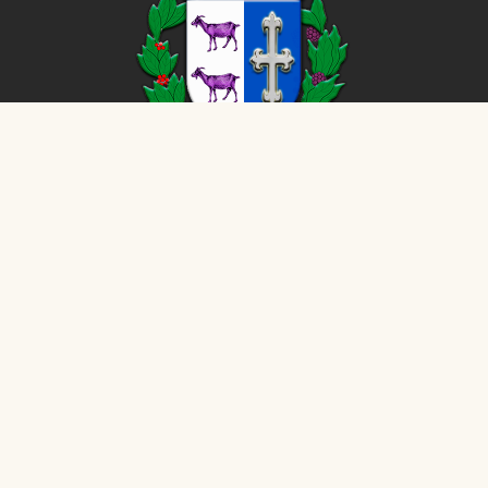
CÂMARA MUNICIPAL DE
Cabrália Paulista
©
2026
- Todos os direitos reservados - Dados atualizados
em tempo real.