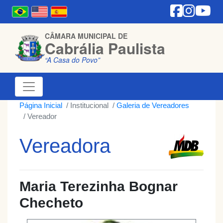
CÂMARA MUNICIPAL DE
Cabrália Paulista
“A Casa do Povo”
Página Inicial
Institucional
Galeria de Vereadores
Vereador
Vereadora
Maria Terezinha Bognar
Checheto