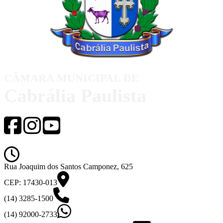
CÂMARA MUNICIPAL DE
Cabrália Paulista
de segunda-feira a sexta-feira das 08h00
Rua Joaquim dos Santos Camponez, 625
CEP: 17430-013
(14) 3285-1500
(14) 92000-2733