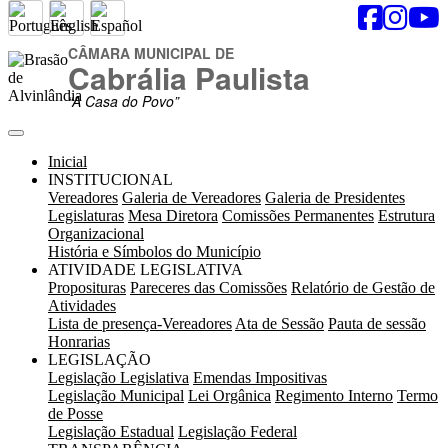
CÂMARA MUNICIPAL DE
Cabrália Paulista
“A Casa do Povo”
Inicial
INSTITUCIONAL
Vereadores
Galeria de Vereadores
Galeria de Presidentes
Legislaturas
Mesa Diretora
Comissões Permanentes
Estrutura
Organizacional
História e Símbolos do Município
ATIVIDADE LEGISLATIVA
Proposituras
Pareceres das Comissões
Relatório de Gestão de
Atividades
Lista de presença-Vereadores
Ata de Sessão
Pauta de sessão
Honrarias
LEGISLAÇÃO
Legislação Legislativa
Emendas Impositivas
Legislação Municipal
Lei Orgânica
Regimento Interno
Termo
de Posse
Legislação Estadual
Legislação Federal