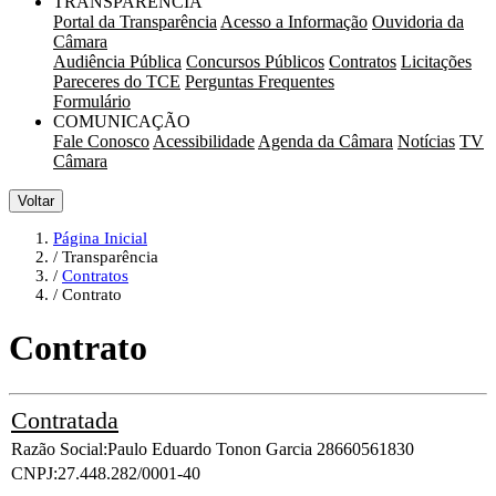
TRANSPARÊNCIA
Portal da Transparência
Acesso a Informação
Ouvidoria da
Câmara
Audiência Pública
Concursos Públicos
Contratos
Licitações
Pareceres do TCE
Perguntas Frequentes
Formulário
COMUNICAÇÃO
Fale Conosco
Acessibilidade
Agenda da Câmara
Notícias
TV
Câmara
Voltar
Página Inicial
Transparência
Contratos
Contrato
Contrato
Contratada
Razão Social:
Paulo Eduardo Tonon Garcia 28660561830
CNPJ:
27.448.282/0001-40