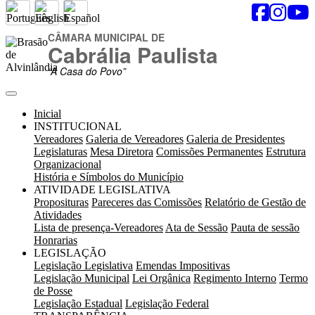
CÂMARA MUNICIPAL DE
Cabrália Paulista
“A Casa do Povo”
Inicial
INSTITUCIONAL
Vereadores
Galeria de Vereadores
Galeria de Presidentes
Legislaturas
Mesa Diretora
Comissões Permanentes
Estrutura
Organizacional
História e Símbolos do Município
ATIVIDADE LEGISLATIVA
Proposituras
Pareceres das Comissões
Relatório de Gestão de
Atividades
Lista de presença-Vereadores
Ata de Sessão
Pauta de sessão
Honrarias
LEGISLAÇÃO
Legislação Legislativa
Emendas Impositivas
Legislação Municipal
Lei Orgânica
Regimento Interno
Termo
de Posse
Legislação Estadual
Legislação Federal