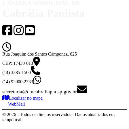
CÂMARA MUNICIPAL DE
Cabrália Paulista
de segunda-feira a sexta-feira das 08h00 à
Rua Joaquim dos Santos Camponez, 625
CEP: 17430-013
(14) 3285-1500
(14) 92000-2733
secretaria@cmcabraliapta.sp.gov.br
Localizar no mapa
WebMail
©
2026
- Todos os direitos reservados - Dados atualizados em
tempo real.