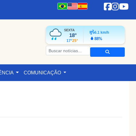
SEXTA
6.1
km/h
18°
88%
17°
25°
ÊNCIA
COMUNICAÇÃO