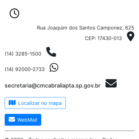
de segunda-feira a sexta-feira da
Rua Joaquim dos Santos Camponez, 625
CEP: 17430-013
(14) 3285-1500
(14) 92000-2733
secretaria@cmcabraliapta.sp.gov.br
Localizar no mapa
WebMail